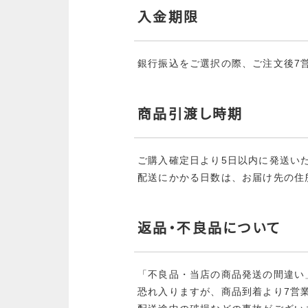
GUIDE
入金期限
ショッピングガイド
銀行振込をご選択の際、ご注文後7
BLOG
商品引渡し時期
ブログ
ご購入確定日より5日以内に発送い
配送にかかる日数は、お届け先の住
返品・不良品について
「不良品・当店の商品発送の間違い
恐れ入りますが、商品到着より7営