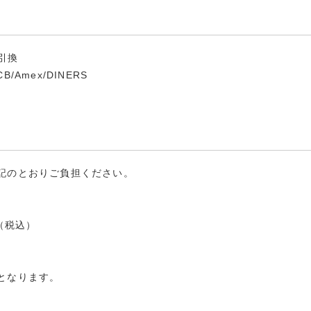
SALE
セール商品
金引換
JCB/Amex/DINERS
PRODUCTS
商品一覧
ORDER
記のとおりご負担ください。
HISTORY
（税込）
注文履歴
となります。
TOPICS